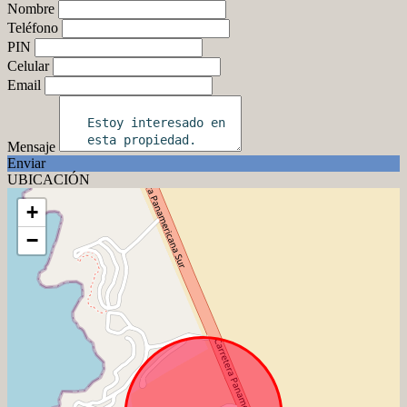
Nombre
Teléfono
PIN
Celular
Email
Mensaje
Enviar
UBICACIÓN
+
−