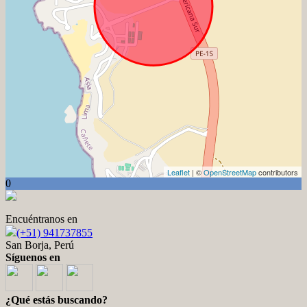
Leaflet
| ©
OpenStreetMap
contributors
0
Encuéntranos en
(+51) 941737855
San Borja, Perú
Síguenos en
¿Qué estás buscando?