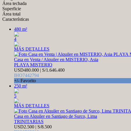
Área techada
Superficie
Área total
Características
480 m²
4
MÁS DETALLES
Casa en Venta / Alquiler en MISTERIO, Asia
PLAYA MISTERIO
USD480.000 | S/1.646.400
IHO7442794
+/- Favorito
250 m²
5
MÁS DETALLES
Casa en Alquiler en Santiago de Surco, Lima
TRINITARIAS
USD2.500 | S/8.500