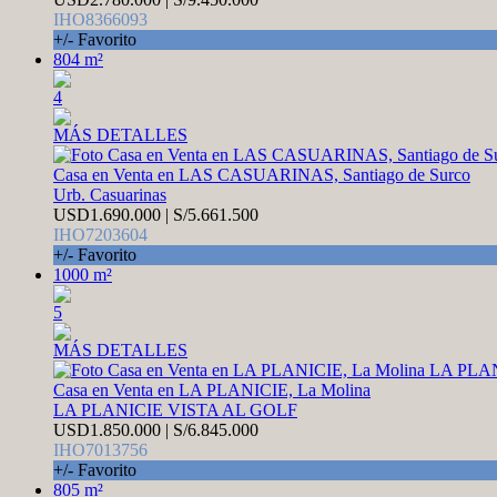
IHO8366093
+/- Favorito
804 m²
4
MÁS DETALLES
Casa en Venta en LAS CASUARINAS, Santiago de Surco
Urb. Casuarinas
USD1.690.000 | S/5.661.500
IHO7203604
+/- Favorito
1000 m²
5
MÁS DETALLES
Casa en Venta en LA PLANICIE, La Molina
LA PLANICIE VISTA AL GOLF
USD1.850.000 | S/6.845.000
IHO7013756
+/- Favorito
805 m²