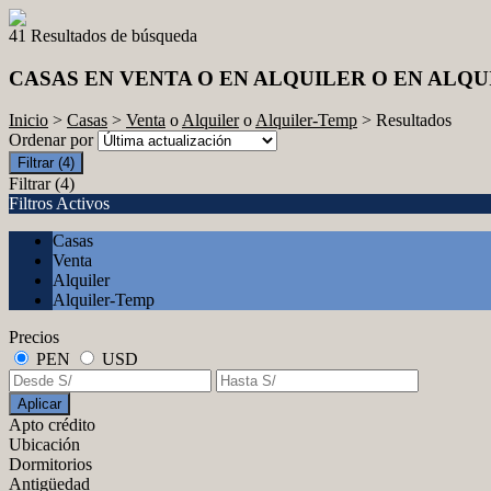
41 Resultados de búsqueda
CASAS EN VENTA O EN ALQUILER O EN ALQ
Inicio
>
Casas
>
Venta
o
Alquiler
o
Alquiler-Temp
> Resultados
Ordenar por
Filtrar
(4)
Filtrar
(4)
Filtros Activos
Casas
Venta
Alquiler
Alquiler-Temp
Precios
PEN
USD
Aplicar
Apto crédito
Ubicación
Dormitorios
Antigüedad