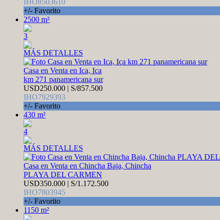
IHO8503610
+/- Favorito
2500 m²
3
MÁS DETALLES
Casa en Venta en Ica, Ica
km 271 panamericana sur
USD250.000 | S/857.500
IHO7929393
+/- Favorito
430 m²
4
MÁS DETALLES
Casa en Venta en Chincha Baja, Chincha
PLAYA DEL CARMEN
USD350.000 | S/1.172.500
IHO7803945
+/- Favorito
1150 m²