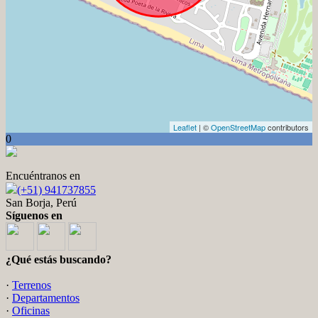
Leaflet
| ©
OpenStreetMap
contributors
0
Encuéntranos en
(+51) 941737855
San Borja, Perú
Síguenos en
¿Qué estás buscando?
·
Terrenos
·
Departamentos
·
Oficinas