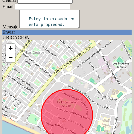
Celular
Email
Mensaje
Enviar
UBICACIÓN
+
−