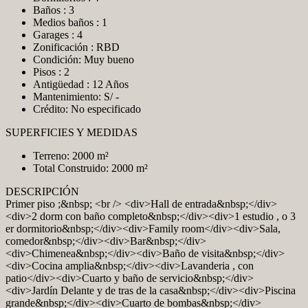
Baños : 3
Medios baños : 1
Garages : 4
Zonificación : RBD
Condición: Muy bueno
Pisos : 2
Antigüedad : 12 Años
Mantenimiento: S/ -
Crédito: No especificado
SUPERFICIES Y MEDIDAS
Terreno: 2000 m²
Total Construido: 2000 m²
DESCRIPCIÓN
Primer piso ;&nbsp; <br /> <div>Hall de entrada&nbsp;</div>
<div>2 dorm con baño completo&nbsp;</div><div>1 estudio , o 3
er dormitorio&nbsp;</div><div>Family room</div><div>Sala,
comedor&nbsp;</div><div>Bar&nbsp;</div>
<div>Chimenea&nbsp;</div><div>Baño de visita&nbsp;</div>
<div>Cocina amplia&nbsp;</div><div>Lavanderia , con
patio</div><div>Cuarto y baño de servicio&nbsp;</div>
<div>Jardín Delante y de tras de la casa&nbsp;</div><div>Piscina
grande&nbsp;</div><div>Cuarto de bombas&nbsp;</div>